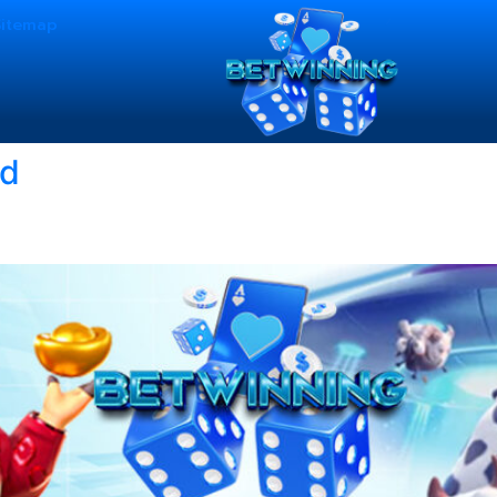
Sitemap
ed
้นต่ำ 1 บาท ก็ถอนได้ง่ายๆ