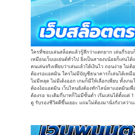
ใครที่ชอบเล่นสล็อตแล้วรู้สึกว่าแตกยาก เล่นกี่รอบ
เหมือนเว็บเอเย่นต์ทั่วไป ยิ่งเป็นสายงบน้อยก็เล่นไ
คนเล่นจริงเพียบว่าเล่นแล้วได้เงินไว ถอนง่าย ไม่ต
ต้องรอแอดมิน ใครไม่มีบัญชีธนาคารก็เล่นได้เหมื
ไม่มีหลุด ไม่มีเด้งออก เกมก็มีให้เลือกเพียบ ทั้งเ
ต้องง้อแอดมิน เว็บไหนยังต้องทักไลน์หาแอดมินเพ
ต้องรอ จะเติมกี่บาทก็ไม่มีขั้นต่ำ เริ่มเล่นได้ตั้
ดู รับรองชีวิตดีขึ้นเยอะ แถมไม่ต้องมานั่งกังวลว่า
สล็อตเว็บตรง อันดับ 1 ลิขสิท