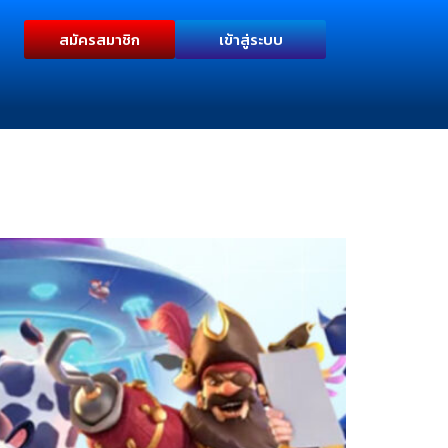
สมัครสมาชิก
เข้าสู่ระบบ